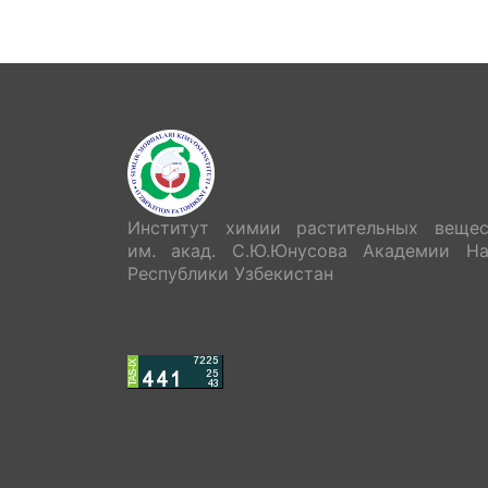
Институт химии растительных вещес
им. акад. С.Ю.Юнусова Академии На
Республики Узбекистан