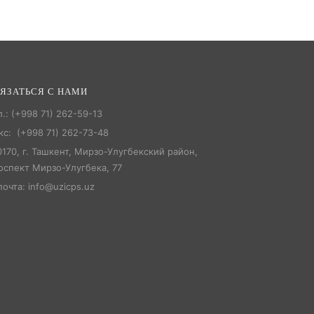
ЯЗАТЬСЯ С НАМИ
л.: (+998 71) 262-59-13
кс: (+998 71) 262-73-48
0170, г. Ташкент, Мирзо-Улугбекский район,
оспект Мирзо-Улугбека, 77
почта: info@uzicps.uz