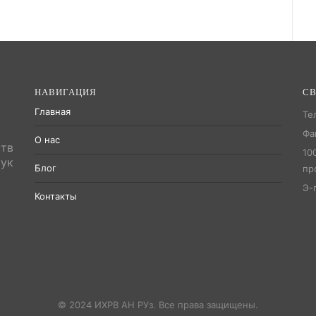
НАВИГАЦИЯ
СВ
Главная
Те
Фа
О нас
тв
10
ук
Блог
пр
Э-
Контакты
© 2024 ИХРВ АН РУз. Все права защищены.