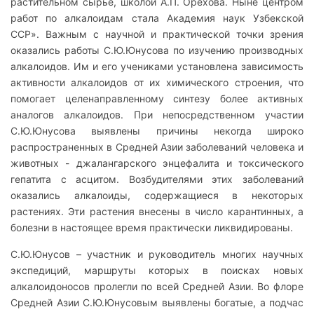
растительном сырье, школой А.П. Орехова. Ныне центром
работ по алкалоидам стала Академия наук Узбекской
ССР». Важным с научной и практической точки зрения
оказались работы С.Ю.Юнусова по изучению производных
алкалоидов. Им и его учениками установлена зависимость
активности алкалоидов от их химического строения, что
помогает целенаправленному синтезу более активных
аналогов алкалоидов. При непосредственном участии
С.Ю.Юнусова выявлены причины некогда широко
распространенных в Средней Азии заболеваний человека и
животных - джалангарского энцефалита и токсического
гепатита с асцитом. Возбудителями этих заболеваний
оказались алкалоиды, содержащиеся в некоторых
растениях. Эти растения внесены в число карантинных, а
болезни в настоящее время практически ликвидированы.
С.Ю.Юнусов – участник и руководитель многих научных
экспедиций, маршруты которых в поисках новых
алкалоидоносов пролегли по всей Средней Азии. Во флоре
Средней Азии С.Ю.Юнусовым выявлены богатые, а подчас