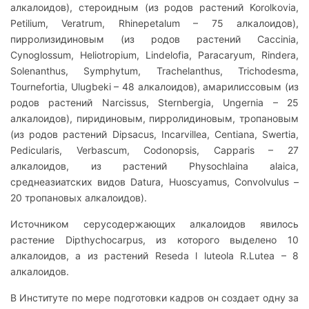
алкалоидов), стероидным (из родов растений Korolkovia,
Petilium, Veratrum, Rhinepetalum – 75 алкалоидов),
пирролизидиновым (из родов растений Caccinia,
Cynoglossum, Heliotropium, Lindelofia, Paracaryum, Rindera,
Solenanthus, Symphytum, Trachelanthus, Trichodesma,
Tournefortia, Ulugbeki – 48 алкалоидов), амарилиссовым (из
родов растений Narcissus, Sternbergia, Ungernia – 25
алкалоидов), пиридиновым, пирролидиновым, тропановым
(из родов растений Dipsacus, Incarvillea, Centiana, Swertia,
Pedicularis, Verbascum, Codonopsis, Capparis – 27
алкалоидов, из растений Physochlaina alaica,
среднеазиатских видов Datura, Huoscyamus, Convolvulus –
20 тропановых алкалоидов).
Источником серусодержающих алкалоидов явилось
растение Dipthychocarpus, из которого выделено 10
алкалоидов, а из растений Reseda l luteola R.Lutea – 8
алкалоидов.
В Институте по мере подготовки кадров он создает одну за