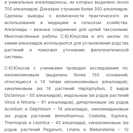
и уникальные алкалоидоносы, из которых выделено около
700 алкалоидов. Доказано строение более 300 алкалоидов.
Сделаны выводы о возможности практического их
использования в медицине и сельском хозяйстве.
Алкалоиды – важные соединения для целей таксономии.
Многочисленные работы С.Ю.Юнусова и его школы по
химии алкалоидов используются для установления родства
растений и помогают уточнению филогенетической
системы.
С.Ю.Юнусов с учениками проводил исследования по:
изохинолиновым (выделено более 150 оснований,
относящихся к 14 типам изохинолиновых алкалоидов),
хинолиновым (из 16 растений Haplophyllum, 2 видов
Dictamnus – 50 алкалоидов), индольным (из родов растений
Vinca и Nitraria – 91 алкалоидов), дитерпеновым (из родов
Aconitum и Delphinium – 74 алкалоида), хинолизидиновым
(из родов растений Ammothamnus, Coebelia, Sophora,
Thermopsis и Leontica – 42 алкалоида), хиназолиновым (из
родов растений Peganum, Linaria и Biebersteinia – 12