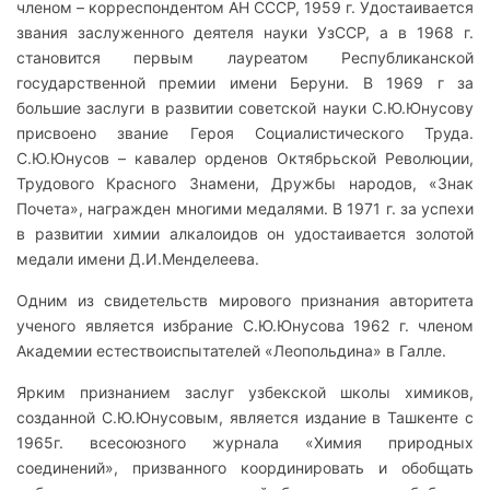
членом – корреспондентом АН СССР, 1959 г. Удостаивается
звания заслуженного деятеля науки УзССР, а в 1968 г.
становится первым лауреатом Республиканской
государственной премии имени Беруни. В 1969 г за
большие заслуги в развитии советской науки С.Ю.Юнусову
присвоено звание Героя Социалистического Труда.
С.Ю.Юнусов – кавалер орденов Октябрьской Революции,
Трудового Красного Знамени, Дружбы народов, «Знак
Почета», награжден многими медалями. В 1971 г. за успехи
в развитии химии алкалоидов он удостаивается золотой
медали имени Д.И.Менделеева.
Одним из свидетельств мирового признания авторитета
ученого является избрание С.Ю.Юнусова 1962 г. членом
Академии естествоиспытателей «Леопольдина» в Галле.
Ярким признанием заслуг узбекской школы химиков,
созданной С.Ю.Юнусовым, является издание в Ташкенте с
1965г. всесоюзного журнала «Химия природных
соединений», призванного координировать и обобщать