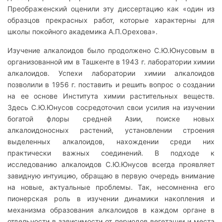
Преображенский оценили эту диссертацию как «один из
образцов прекрасных работ, которые характерны для
школы покойного академика А.П.Орехова».
Изучение алкалоидов было продолжено С.Ю.Юнусовым в
организованной им в Ташкенте в 1943 г. лаборатории химии
алкалоидов. Успехи лаборатории химии алкалоидов
позволили в 1956 г. поставить и решить вопрос о создании
на ее основе Института химии растительных веществ.
Здесь С.Ю.Юнусов сосредоточил свои усилия на изучении
богатой флоры средней Азии, поиске новых
алкалоидоносных растений, установлении строения
выделенных алкалоидов, нахождении среди них
практически важных соединений. В подходе к
исследованию алкалоидов С.Ю.Юнусов всегда проявляет
завидную интуицию, обращаю в первую очередь внимание
на новые, актуальные проблемы. Так, несомненна его
пионерская роль в изучении динамики накопления и
механизма образования алкалоидов в каждом органе в
отдельности в зависимости от периодов вегетации и места