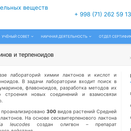
тельных веществ
+ 998 (71) 262 59 1
УЧЁНЫЙ СОВЕТ
НАУЧНАЯ ДЕЯТЕЛЬНОСТЬ
ОТДЕЛ СЕРТИФИ
инов и терпеноидов
азе лабораторий химии лактонов и кислот и
ноидов. В задачи лаборатории входит поиск в
умаринов, флавоноидов, разработка методов их
го строения новых соединений и взамосвязи
ю.
т проанализировано
300
видов растений Средней
лактонов. На основе сесквитерпенового лактона
sia leucodes
создан олигвон – препарат
ого действия.