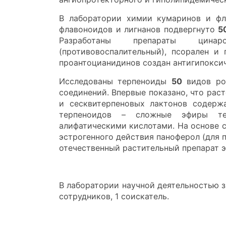
В лаборатории химии кумаринов и фл
флавоноидов и лигнанов подвергнуто
5
Разработаны препараты цинароз
(противовоспалительный), псорален и
проантоцианидинов создан антигипоксич
Исследованы терпеноиды
50
видов р
соединений. Впервые показано, что рас
и сесквитерпеновых лактонов содерж
терпеноидов – сложные эфиры те
алифатическими кислотами. На основе 
эстрогенного действия паноферол (для 
отечественный растительный препарат э
В лаборатории научной деятельностью з
сотрудников, 1 соискатель.