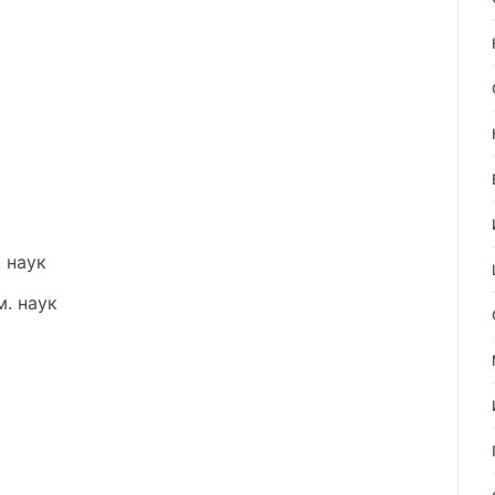
 наук
. наук