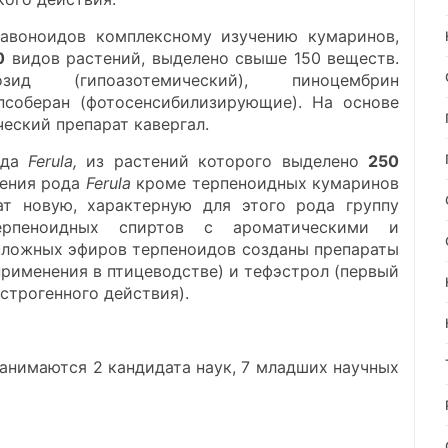
авоноидов комплексному изучению кумаринов,
0
видов растений, выделено свыше 150 веществ.
ид (гипоазотемический), пиноцембрин
 псоберан (фотосенсибилизирующие). На основе
еский препарат кавергал.
ода
Ferula,
из растений которого выделено
250
тения рода
Ferula
кроме терпеноидных кумаринов
ат новую, характерную для этого рода группу
рпеноидных спиртов с ароматическими и
сложных эфиров терпеноидов созданы препараты
применения в птицеводстве) и тефэстрол (первый
строгенного действия).
анимаются 2 кандидата наук, 7 младших научных