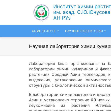
Институт химии расти
им. акад. С.Ю.Юнусова
АН РУз
ОБ ИНСТИТУТЕ
НАУЧНЫЕ ЛАБОРАТОРИИ
КОНТАКТЫ
Научная лаборатория химии кумар
Лаборатория была организована на б
лаборатории химии кумаринов и флаво
растениях Средней Азии терпенодов, к
выделения, установление химическо
структуры с биологической активность
В лаборатории химии лактонов и кисло
Азии и установлено строение
60
новых 
леукомизина из растения
Artemi
ангиопротекторного и гиполипидемическ