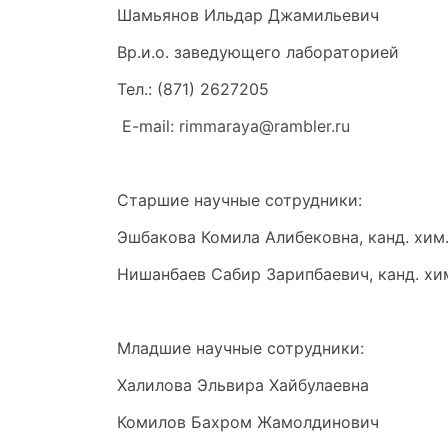
Шамьянов Ильдар Джамильевич
Вр.и.о. заведующего лабораторией
Тел.: (871) 2627205
E-mail:
rimmaraya@rambler.ru
Старшие научные сотрудники:
Эшбакова Комила Алибековна, канд. хим.
Нишанбаев Сабир Зарипбаевич, канд. хим
Младшие научные сотрудники:
Халилова Эльвира Хайбулаевна
Комилов Бахром Жамолдинович