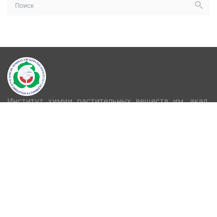
Институт химии растительных веществ им. акад.
С.Ю.Юнусова Академии Наук Республики
Узбекистан
НАВИГАЦИЯ
Главная
О нас
Блог