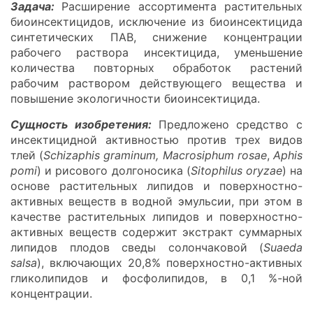
Задача:
Расширение ассортимента растительных
биоинсектицидов, исключение из биоинсектицида
синтетических ПАВ, снижение концентрации
рабочего раствора инсектицида, уменьшение
количества повторных обработок растений
рабочим раствором действующего вещества и
повышение экологичности биоинсектицида.
Сущность изобретения:
Предложено средство с
инсектицидной активностью против трех видов
тлей (
Schizaphis graminum, Macrosiphum rosae
,
Aphis
pomi
) и рисового долгоносика (
Sitophilus oryzae
) на
основе растительных липидов и поверхностно-
активных веществ в водной эмульсии, при этом в
качестве растительных липидов и поверхностно-
активных веществ содержит экстракт суммарных
липидов плодов сведы солончаковой (
Suaeda
salsa
), включающих 20,8% поверхностно-активных
гликолипидов и фосфолипидов, в 0,1 %-ной
концентрации.