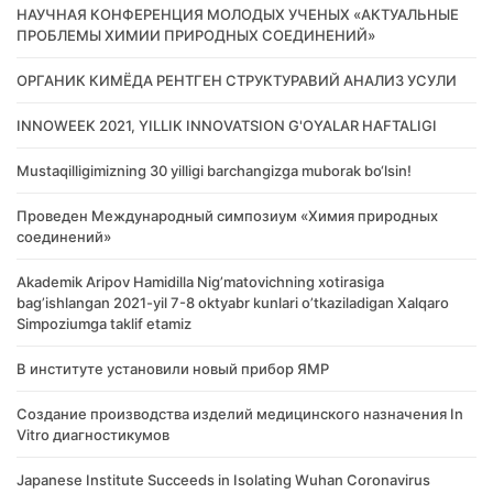
НАУЧНАЯ КОНФЕРЕНЦИЯ МОЛОДЫХ УЧЕНЫХ «АКТУАЛЬНЫЕ
ПРОБЛЕМЫ ХИМИИ ПРИРОДНЫХ СОЕДИНЕНИЙ»
ОРГАНИК КИМЁДА РЕНТГЕН СТРУКТУРАВИЙ АНАЛИЗ УСУЛИ
INNOWEEK 2021, YILLIK INNOVATSION G'OYALAR HAFTALIGI
Mustaqilligimizning 30 yilligi barchangizga muborak bo‘lsin!
Проведен Международный симпозиум «Химия природных
соединений»
Akademik Аripov Hamidilla Nigʼmatovichning xotirasiga
bagʼishlangan 2021-yil 7-8 oktyabr kunlari oʼtkaziladigan Xalqaro
Simpoziumga taklif etamiz
В институте установили новый прибор ЯМР
Создание производства изделий медицинского назначения In
Vitro диагностикумов
Japanese Institute Succeeds in Isolating Wuhan Coronavirus