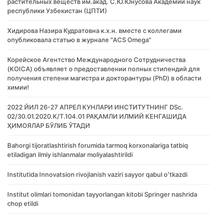
растительных веществ им.акад. С.Ю.Юнусова Академии наук
республики Узбекистан (ЦПТИ)
Хидирова Назира Кудратовна к.х.н. вместе с коллегами
опубликовала статью в журнале "ACS Omega"
Корейское Агентство Международного Сотрудничества
(KOICA) объявляет о предоставлении полных стипендий для
получения степени магистра и докторантуры (PhD) в области
химии!
2022 ЙИЛ 26-27 АПРЕЛ КУНЛАРИ ИНСТИТУТНИНГ DSc.
02/30.01.2020.К/Т.104.01 РАҚАМЛИ ИЛМИЙ КЕНГАШИДА
ҲИМОЯЛАР БЎЛИБ ЎТАДИ
Bahorgi tijoratlashtirish forumida tarmoq korxonalariga tatbiq
etiladigan ilmiy ishlanmalar moliyalashtirildi
Institutida Innovatsion rivojlanish vaziri sayyor qabul oʻtkazdi
Institut olimlari tomonidan tayyorlangan kitobi Springer nashrida
chop etildi