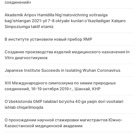
соединений»
Akademik Аripov Hamidilla Nigʼmatovichning xotirasiga
bagʼishlangan 2021-yil 7-8 oktyabr kunlari oʼtkaziladigan Xalqaro
Simpoziumga taklif etamiz
В институте установили новый прибор ЯМР
Создание производства изделий медицинского назначения In
Vitro диагностикумов
Japanese Institute Succeeds in Isolating Wuhan Coronavirus
XIII Международного симпозиума по химии природных
соединений, 16-19 октября 2019 г., Шанхай, КНР
O‘zbekistonda GMP talablari bo‘yicha 40 ga yaqin dori vositalari
ishlab chiqarilmoqda
О прохождении научной стажировки магистрантов Южно-
Казахстанской медицинской академии