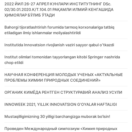
2022 ЙИЛ 26-27 АПРЕЛ КУНЛАРИ ИНСТИТУТНИНГ DSc.
02/30.01.2020.К/Т.104.01 РАҚАМЛИ ИЛМИЙ КЕНГАШИДА
ҲИМОЯЛАР БЎЛИБ ЎТАДИ
Bahorgi tijoratlashtirish forumida tarmoq korxonalariga tatbiq
etiladigan ilmiy ishlanmalar moliyalashtirildi
Institutida Innovatsion rivojlanish vaziri sayyor qabul oʻtkazdi
Institut olimlari tomonidan tayyorlangan kitobi Springer nashrida
chop etildi
НАУЧНАЯ КОНФЕРЕНЦИЯ МОЛОДЫХ УЧЕНЫХ «АКТУАЛЬНЫЕ
ПРОБЛЕМЫ ХИМИИ ПРИРОДНЫХ СОЕДИНЕНИЙ»
ОРГАНИК КИМЁДА РЕНТГЕН СТРУКТУРАВИЙ АНАЛИЗ УСУЛИ
INNOWEEK 2021, YILLIK INNOVATSION G'OYALAR HAFTALIGI
Mustaqilligimizning 30 yilligi barchangizga muborak bo‘lsin!
Проведен Международный симпозиум «Химия природных