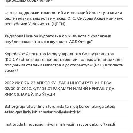
природных соединений»
Центр поддержки технологий и инноваций Института химии
растительных веществ им.акад. С.Ю.Юнусова Академии наук
республики Узбекистан (ЦПТИ)
Хидирова Назира Кудратовна к.х.н. вместе с коллегами
опубликовала статью в журнале "ACS Omega"
Корейское Агентство Международного Сотрудничества
(KOICA) объявляет о предоставлении полных стипендий для
получения степени магистра и докторантуры (PhD) в области
химии!
2022 ЙИЛ 26-27 АПРЕЛ КУНЛАРИ ИНСТИТУТНИНГ DSc.
02/30.01.2020.К/Т.104.01 РАҚАМЛИ ИЛМИЙ КЕНГАШИДА
ҲИМОЯЛАР БЎЛИБ ЎТАДИ
Bahorgi tijoratlashtirish forumida tarmoq korxonalariga tatbiq
etiladigan ilmiy ishlanmalar moliyalashtirildi
Institutida Innovatsion rivojlanish vaziri sayyor qabul oʻtkazdi