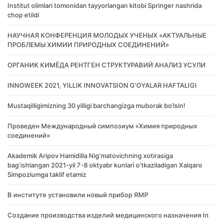
Institut olimlari tomonidan tayyorlangan kitobi Springer nashrida
chop etildi
НАУЧНАЯ КОНФЕРЕНЦИЯ МОЛОДЫХ УЧЕНЫХ «АКТУАЛЬНЫЕ
ПРОБЛЕМЫ ХИМИИ ПРИРОДНЫХ СОЕДИНЕНИЙ»
ОРГАНИК КИМЁДА РЕНТГЕН СТРУКТУРАВИЙ АНАЛИЗ УСУЛИ
INNOWEEK 2021, YILLIK INNOVATSION G'OYALAR HAFTALIGI
Mustaqilligimizning 30 yilligi barchangizga muborak bo‘lsin!
Проведен Международный симпозиум «Химия природных
соединений»
Akademik Аripov Hamidilla Nigʼmatovichning xotirasiga
bagʼishlangan 2021-yil 7-8 oktyabr kunlari oʼtkaziladigan Xalqaro
Simpoziumga taklif etamiz
В институте установили новый прибор ЯМР
Создание производства изделий медицинского назначения In