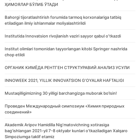
ҲИМОЯЛАР БЎЛИБ ЎТАДИ
Bahorgi tijoratlashtirish forumida tarmoq korxonalariga tatbiq
etiladigan ilmiy ishlanmalar moliyalashtirildi
Institutida Innovatsion rivojlanish vaziri sayyor qabul oʻtkazdi
Institut olimlari tomonidan tayyorlangan kitobi Springer nashrida
chop etildi
ОРГАНИК КИМЁДА РЕНТГЕН СТРУКТУРАВИЙ АНАЛИЗ УСУЛИ
INNOWEEK 2021, YILLIK INNOVATSION G'OYALAR HAFTALIGI
Mustaqilligimizning 30 yilligi barchangizga muborak bo‘lsin!
Проведен Международный симпозиум «Химия природных
соединений»
Akademik Аripov Hamidilla Nigʼmatovichning xotirasiga
bagʼishlangan 2021-yil 7-8 oktyabr kunlari oʼtkaziladigan Xalqaro
Simpoziumga taklif etamiz