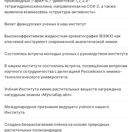
производных 1-арил-6,7-диметокси-1,2,3,4-
тетрагидроизохинолина, направленная на COX-2, а также
выявлена взаимосвязь «структура–активность»
Визит французских ученых в наш институт
Высокоэффективная жидкостная хроматография (ВЭЖХ) как
ключевой инструмент современной аналитической химии.
Состоялась встреча молодых ученых с руководством института
В нашем институте состоялась встреча, посвящённая вопросам
научного сотрудничества с делегацией Российского химико-
технологического университета.
Учёная Института химии растительных веществ награждена
нагрудным знаком «Мўътабар аёл»
Международное признание ведущего учёного нашего
Института
Создана биоразлагаемая плёнка на основе природных
растительных полисахаридов