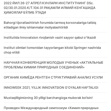
2022 ЙИЛ 26-27 АПРЕЛ КУНЛАРИ ИНСТИТУТНИНГ DSc.
02/30.01.2020.К/Т.104.01 РАҚАМЛИ ИЛМИЙ КЕНГАШИДА
ҲИМОЯЛАР БЎЛИБ ЎТАДИ
Bahorgi tijoratlashtirish forumida tarmoq korxonalariga tatbiq
etiladigan ilmiy ishlanmalar moliyalashtirildi
Institutida Innovatsion rivojlanish vaziri sayyor qabul oʻtkazdi
Institut olimlari tomonidan tayyorlangan kitobi Springer nashrida
chop etildi
НАУЧНАЯ КОНФЕРЕНЦИЯ МОЛОДЫХ УЧЕНЫХ «АКТУАЛЬНЫЕ
ПРОБЛЕМЫ ХИМИИ ПРИРОДНЫХ СОЕДИНЕНИЙ»
ОРГАНИК КИМЁДА РЕНТГЕН СТРУКТУРАВИЙ АНАЛИЗ УСУЛИ
INNOWEEK 2021, YILLIK INNOVATSION G'OYALAR HAFTALIGI
Mustaqilligimizning 30 yilligi barchangizga muborak bo‘lsin!
Проведен Международный симпозиум «Химия природных