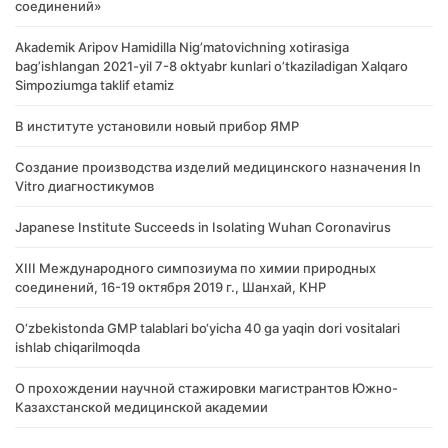
соединений»
Akademik Аripov Hamidilla Nigʼmatovichning xotirasiga
bagʼishlangan 2021-yil 7-8 oktyabr kunlari oʼtkaziladigan Xalqaro
Simpoziumga taklif etamiz
В институте установили новый прибор ЯМР
Создание производства изделий медицинского назначения In
Vitro диагностикумов
Japanese Institute Succeeds in Isolating Wuhan Coronavirus
XIII Международного симпозиума по химии природных
соединений, 16-19 октября 2019 г., Шанхай, КНР
O‘zbekistonda GMP talablari bo‘yicha 40 ga yaqin dori vositalari
ishlab chiqarilmoqda
О прохождении научной стажировки магистрантов Южно-
Казахстанской медицинской академии