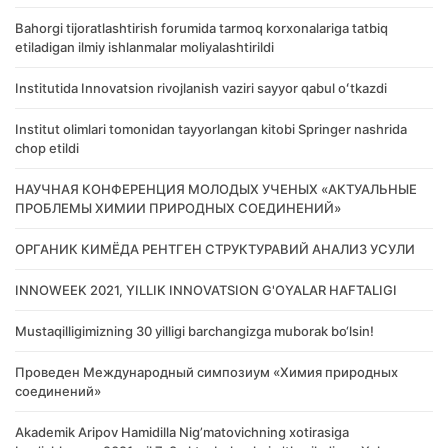
Bahorgi tijoratlashtirish forumida tarmoq korxonalariga tatbiq
etiladigan ilmiy ishlanmalar moliyalashtirildi
Institutida Innovatsion rivojlanish vaziri sayyor qabul oʻtkazdi
Institut olimlari tomonidan tayyorlangan kitobi Springer nashrida
chop etildi
НАУЧНАЯ КОНФЕРЕНЦИЯ МОЛОДЫХ УЧЕНЫХ «АКТУАЛЬНЫЕ
ПРОБЛЕМЫ ХИМИИ ПРИРОДНЫХ СОЕДИНЕНИЙ»
ОРГАНИК КИМЁДА РЕНТГЕН СТРУКТУРАВИЙ АНАЛИЗ УСУЛИ
INNOWEEK 2021, YILLIK INNOVATSION G'OYALAR HAFTALIGI
Mustaqilligimizning 30 yilligi barchangizga muborak bo‘lsin!
Проведен Международный симпозиум «Химия природных
соединений»
Akademik Аripov Hamidilla Nigʼmatovichning xotirasiga