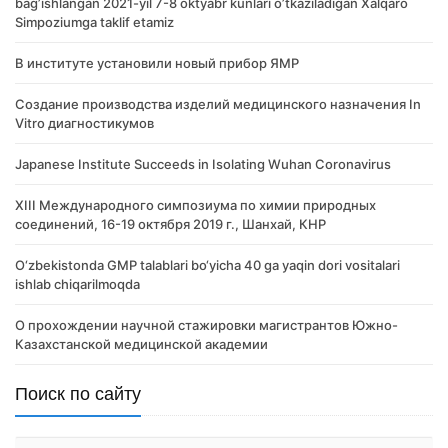
bagʼishlangan 2021-yil 7-8 oktyabr kunlari oʼtkaziladigan Xalqaro
Simpoziumga taklif etamiz
В институте установили новый прибор ЯМР
Создание производства изделий медицинского назначения In
Vitro диагностикумов
Japanese Institute Succeeds in Isolating Wuhan Coronavirus
XIII Международного симпозиума по химии природных
соединений, 16-19 октября 2019 г., Шанхай, КНР
O‘zbekistonda GMP talablari bo‘yicha 40 ga yaqin dori vositalari
ishlab chiqarilmoqda
О прохождении научной стажировки магистрантов Южно-
Казахстанской медицинской академии
Поиск по сайту