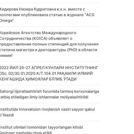
Хидирова Назира Кудратовна к.х.н. вместе с
коллегами опубликовала статью в журнале "ACS
Omega"
Корейское Агентство Международного
Сотрудничества (KOICA) объявляет о
предоставлении полных стипендий для получения
степени магистра и докторантуры (PhD) в области
химии!
2022 ЙИЛ 26-27 АПРЕЛ КУНЛАРИ ИНСТИТУТНИНГ
DSc. 02/30.01.2020.К/Т.104.01 РАҚАМЛИ ИЛМИЙ
КЕНГАШИДА ҲИМОЯЛАР БЎЛИБ ЎТАДИ
Bahorgi tijoratlashtirish forumida tarmoq korxonalariga
tatbiq etiladigan ilmiy ishlanmalar moliyalashtirildi
Institutida Innovatsion rivojlanish vaziri sayyor qabul
oʻtkazdi
Institut olimlari tomonidan tayyorlangan kitobi
Springer nashrida chop etildi