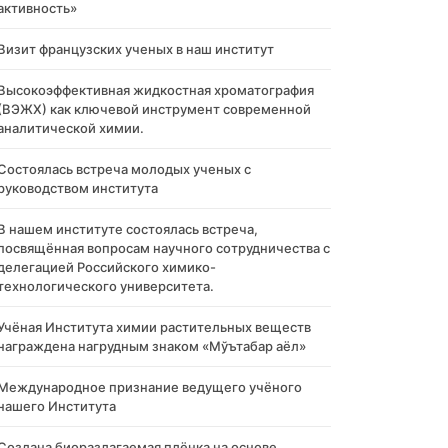
активность»
Визит французских ученых в наш институт
Высокоэффективная жидкостная хроматография
(ВЭЖХ) как ключевой инструмент современной
аналитической химии.
Состоялась встреча молодых ученых с
руководством института
В нашем институте состоялась встреча,
посвящённая вопросам научного сотрудничества с
делегацией Российского химико-
технологического университета.
Учёная Института химии растительных веществ
награждена нагрудным знаком «Мўътабар аёл»
Международное признание ведущего учёного
нашего Института
Создана биоразлагаемая плёнка на основе