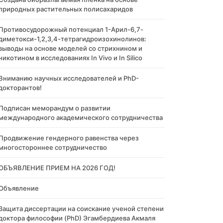
природных растительных полисахаридов
Противосудорожный потенциал 1-Арил-6,7-
диметокси-1,2,3,4-тетрагидроизохинолинов:
выводы на основе моделей со стрихнином и
никотином в исследованиях In Vivo и In Silico
Вниманию научных исследователей и PhD-
докторантов!
Подписан меморандум о развитии
международного академического сотрудничества
Продвижение гендерного равенства через
многостороннее сотрудничество
ОБЪЯВЛЕНИЕ ПРИЕМ НА 2026 ГОД!
Объявление
Защита диссертации на соискание ученой степени
доктора философии (PhD) Эгамбердиева Акмаля