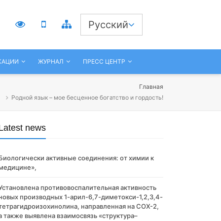
3
Русский
КАЦИИ
ЖУРНАЛ
ПРЕСС ЦЕНТР
Главная
Родной язык – мое бесценное богатство и гордость!
Latest news
Биологически активные соединения: от химии к
медицине»,
Установлена противовоспалительная активность
новых производных 1-арил-6,7-диметокси-1,2,3,4-
тетрагидроизохинолина, направленная на COX-2,
а также выявлена взаимосвязь «структура–