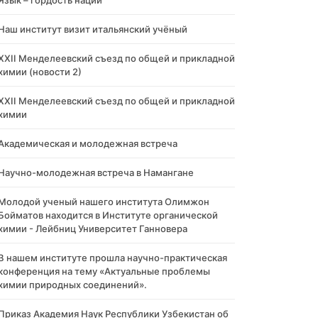
Язык – гордость нации
Наш институт визит итальянский учёный
XXII Менделеевский съезд по общей и прикладной
химии (новости 2)
XXII Менделеевский съезд по общей и прикладной
химии
Академическая и молодежная встреча
Научно-молодежная встреча в Намангане
Молодой ученый нашего института Олимжон
Бойматов находится в Институте органической
химии - Лейбниц Университет Ганновера
В нашем институте прошла научно-практическая
конференция на тему «Актуальные проблемы
химии природных соединений».
Приказ Академия Наук Республики Узбекистан об