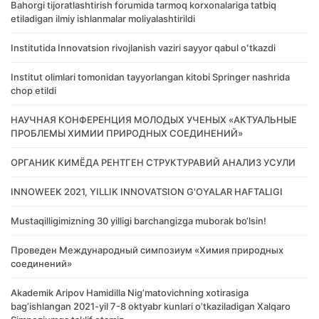
Bahorgi tijoratlashtirish forumida tarmoq korxonalariga tatbiq
etiladigan ilmiy ishlanmalar moliyalashtirildi
Institutida Innovatsion rivojlanish vaziri sayyor qabul oʻtkazdi
Institut olimlari tomonidan tayyorlangan kitobi Springer nashrida
chop etildi
НАУЧНАЯ КОНФЕРЕНЦИЯ МОЛОДЫХ УЧЕНЫХ «АКТУАЛЬНЫЕ
ПРОБЛЕМЫ ХИМИИ ПРИРОДНЫХ СОЕДИНЕНИЙ»
ОРГАНИК КИМЁДА РЕНТГЕН СТРУКТУРАВИЙ АНАЛИЗ УСУЛИ
INNOWEEK 2021, YILLIK INNOVATSION G'OYALAR HAFTALIGI
Mustaqilligimizning 30 yilligi barchangizga muborak bo‘lsin!
Проведен Международный симпозиум «Химия природных
соединений»
Akademik Аripov Hamidilla Nigʼmatovichning xotirasiga
bagʼishlangan 2021-yil 7-8 oktyabr kunlari oʼtkaziladigan Xalqaro