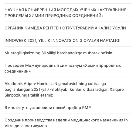
НАУЧНАЯ КОНФЕРЕНЦИЯ МОЛОДЫХ УЧЕНЫХ «АКТУАЛЬНЫЕ
ПРОБЛЕМЫ ХИМИИ ПРИРОДНЫХ СОЕДИНЕНИЙ»
ОРГАНИК КИМЁДА РЕНТГЕН СТРУКТУРАВИЙ АНАЛИЗ УСУЛИ
INNOWEEK 2021, YILLIK INNOVATSION G'OYALAR HAFTALIGI
Mustaqilligimizning 30 yilligi barchangizga muborak bo‘lsin!
Проведен Международный симпозиум «Химия природных
соединений»
Akademik Аripov Hamidilla Nigʼmatovichning xotirasiga
bagʼishlangan 2021-yil 7-8 oktyabr kunlari oʼtkaziladigan Xalqaro
Simpoziumga taklif etamiz
В институте установили новый прибор ЯМР
Создание производства изделий медицинского назначения In
Vitro диагностикумов