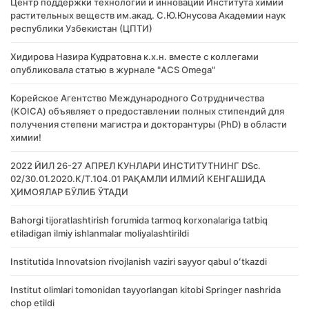
Центр поддержки технологий и инноваций Института химии
растительных веществ им.акад. С.Ю.Юнусова Академии наук
республики Узбекистан (ЦПТИ)
Хидирова Назира Кудратовна к.х.н. вместе с коллегами
опубликовала статью в журнале "ACS Omega"
Корейское Агентство Международного Сотрудничества
(KOICA) объявляет о предоставлении полных стипендий для
получения степени магистра и докторантуры (PhD) в области
химии!
2022 ЙИЛ 26-27 АПРЕЛ КУНЛАРИ ИНСТИТУТНИНГ DSc.
02/30.01.2020.К/Т.104.01 РАҚАМЛИ ИЛМИЙ КЕНГАШИДА
ҲИМОЯЛАР БЎЛИБ ЎТАДИ
Bahorgi tijoratlashtirish forumida tarmoq korxonalariga tatbiq
etiladigan ilmiy ishlanmalar moliyalashtirildi
Institutida Innovatsion rivojlanish vaziri sayyor qabul oʻtkazdi
Institut olimlari tomonidan tayyorlangan kitobi Springer nashrida
chop etildi