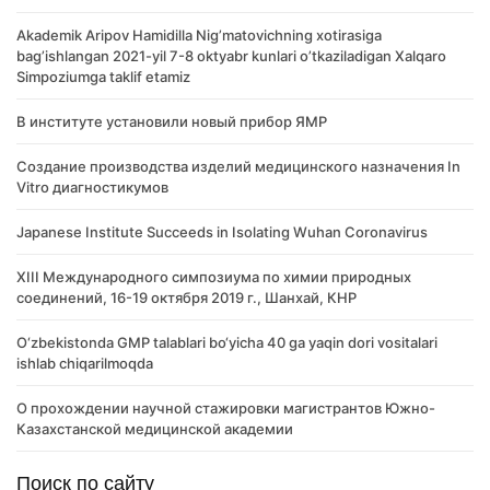
Akademik Аripov Hamidilla Nigʼmatovichning xotirasiga
bagʼishlangan 2021-yil 7-8 oktyabr kunlari oʼtkaziladigan Xalqaro
Simpoziumga taklif etamiz
В институте установили новый прибор ЯМР
Создание производства изделий медицинского назначения In
Vitro диагностикумов
Japanese Institute Succeeds in Isolating Wuhan Coronavirus
XIII Международного симпозиума по химии природных
соединений, 16-19 октября 2019 г., Шанхай, КНР
O‘zbekistonda GMP talablari bo‘yicha 40 ga yaqin dori vositalari
ishlab chiqarilmoqda
О прохождении научной стажировки магистрантов Южно-
Казахстанской медицинской академии
Поиск по сайту