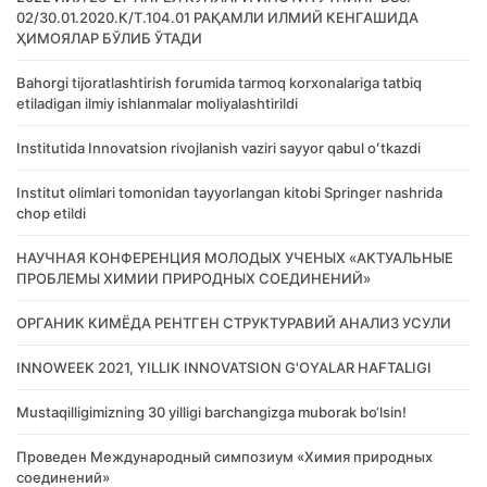
02/30.01.2020.К/Т.104.01 РАҚАМЛИ ИЛМИЙ КЕНГАШИДА
ҲИМОЯЛАР БЎЛИБ ЎТАДИ
Bahorgi tijoratlashtirish forumida tarmoq korxonalariga tatbiq
etiladigan ilmiy ishlanmalar moliyalashtirildi
Institutida Innovatsion rivojlanish vaziri sayyor qabul oʻtkazdi
Institut olimlari tomonidan tayyorlangan kitobi Springer nashrida
chop etildi
НАУЧНАЯ КОНФЕРЕНЦИЯ МОЛОДЫХ УЧЕНЫХ «АКТУАЛЬНЫЕ
ПРОБЛЕМЫ ХИМИИ ПРИРОДНЫХ СОЕДИНЕНИЙ»
ОРГАНИК КИМЁДА РЕНТГЕН СТРУКТУРАВИЙ АНАЛИЗ УСУЛИ
INNOWEEK 2021, YILLIK INNOVATSION G'OYALAR HAFTALIGI
Mustaqilligimizning 30 yilligi barchangizga muborak bo‘lsin!
Проведен Международный симпозиум «Химия природных
соединений»