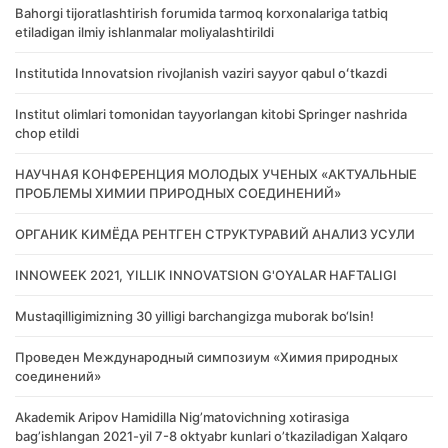
Bahorgi tijoratlashtirish forumida tarmoq korxonalariga tatbiq
etiladigan ilmiy ishlanmalar moliyalashtirildi
Institutida Innovatsion rivojlanish vaziri sayyor qabul oʻtkazdi
Institut olimlari tomonidan tayyorlangan kitobi Springer nashrida
chop etildi
НАУЧНАЯ КОНФЕРЕНЦИЯ МОЛОДЫХ УЧЕНЫХ «АКТУАЛЬНЫЕ
ПРОБЛЕМЫ ХИМИИ ПРИРОДНЫХ СОЕДИНЕНИЙ»
ОРГАНИК КИМЁДА РЕНТГЕН СТРУКТУРАВИЙ АНАЛИЗ УСУЛИ
INNOWEEK 2021, YILLIK INNOVATSION G'OYALAR HAFTALIGI
Mustaqilligimizning 30 yilligi barchangizga muborak bo‘lsin!
Проведен Международный симпозиум «Химия природных
соединений»
Akademik Аripov Hamidilla Nigʼmatovichning xotirasiga
bagʼishlangan 2021-yil 7-8 oktyabr kunlari oʼtkaziladigan Xalqaro