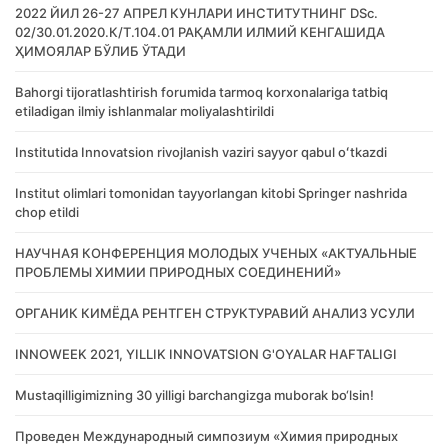
2022 ЙИЛ 26-27 АПРЕЛ КУНЛАРИ ИНСТИТУТНИНГ DSc.
02/30.01.2020.К/Т.104.01 РАҚАМЛИ ИЛМИЙ КЕНГАШИДА
ҲИМОЯЛАР БЎЛИБ ЎТАДИ
Bahorgi tijoratlashtirish forumida tarmoq korxonalariga tatbiq
etiladigan ilmiy ishlanmalar moliyalashtirildi
Institutida Innovatsion rivojlanish vaziri sayyor qabul oʻtkazdi
Institut olimlari tomonidan tayyorlangan kitobi Springer nashrida
chop etildi
НАУЧНАЯ КОНФЕРЕНЦИЯ МОЛОДЫХ УЧЕНЫХ «АКТУАЛЬНЫЕ
ПРОБЛЕМЫ ХИМИИ ПРИРОДНЫХ СОЕДИНЕНИЙ»
ОРГАНИК КИМЁДА РЕНТГЕН СТРУКТУРАВИЙ АНАЛИЗ УСУЛИ
INNOWEEK 2021, YILLIK INNOVATSION G'OYALAR HAFTALIGI
Mustaqilligimizning 30 yilligi barchangizga muborak bo‘lsin!
Проведен Международный симпозиум «Химия природных